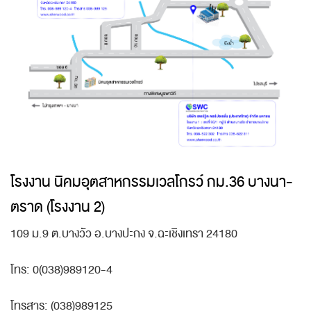
โรงงาน นิคมอุตสาหกรรมเวลโกรว์ กม.36 บางนา-
ตราด (โรงงาน 2)
109 ม.9 ต.บางวัว อ.บางปะกง จ.ฉะเชิงเทรา 24180
โทร: 0(038)989120-4
โทรสาร: (038)989125