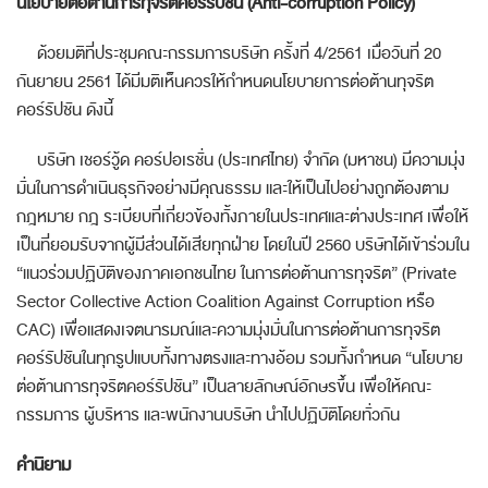
นโยบายต่อต้านการทุจริตคอร์รัปชัน
(
Anti
-
corruption Policy
)
ด้วยมติที่ประชุมคณะกรรมการบริษัท ครั้งที่ 4/2561
เมื่อวันที่
20
กันยายน
2561
ได้มีมติเห็นควรให้กำหนดนโยบายการต่อต้านทุจริต
คอร์รัปชัน ดังนี้
บริษัท เชอร์วู้ด คอร์ปอเรชั่น (ประเทศไทย) จำกัด (มหาชน) มีความมุ่ง
มั่นในการดำเนินธุรกิจอย่างมีคุณธรรม และให้เป็นไปอย่างถูกต้องตาม
กฎหมาย กฎ ระเบียบที่เกี่ยวข้องทั้งภายในประเทศและต่างประเทศ เพื่อให้
เป็นที่ยอมรับจากผู้มีส่วนได้เสียทุกฝ่าย โดยในปี
2560
บริษัทได้เข้าร่วมใน
“
แนวร่วมปฏิบัติของภาคเอกชนไทย ในการต่อต้านการทุจริต
”
(
Private
Sector Collective Action Coalition Against Corruption
หรือ
CAC
) เพื่อแสดงเจตนารมณ์และความมุ่งมั่นในการต่อต้านการทุจริต
คอร์รัปชันในทุกรูปแบบทั้งทางตรงและทางอ้อม รวมทั้งกำหนด
“
นโยบาย
ต่อต้านการทุจริตคอร์รัปชัน” เป็นลายลักษณ์อักษรขึ้น เพื่อให้คณะ
กรรมการ ผู้บริหาร และพนักงานบริษัท นำไปปฏิบัติโดยทั่วกัน
คำนิยาม