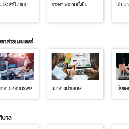
ประจำปี / แบบ
รายงานความยั่งยืน
นโยบาย
ะเอกสารเผยแพร่
้งตลาดหลักทรัพย์
เอกสารนำเสนอ
เว็บแค
ภิบาล