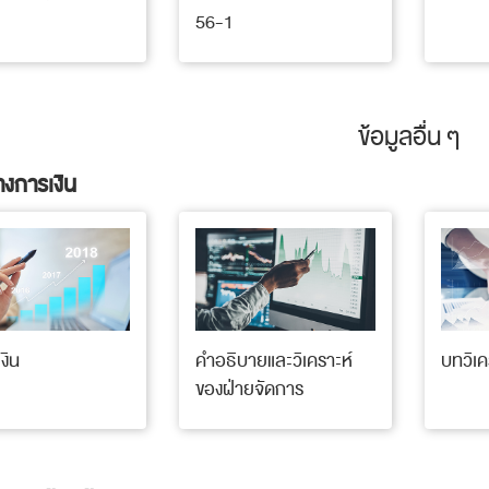
56-1
ข้อมูลอื่น ๆ
างการเงิน
งิน
คำอธิบายและวิเคราะห์
บทวิเค
ของฝ่ายจัดการ