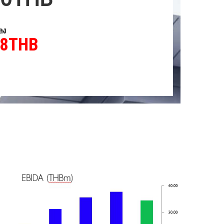
ลง
08